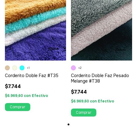
+1
+2
Corderito Doble Faz #T35
Corderito Doble Faz Pesado
Melange #T38
$7.744
$7.744
$6.969,60
con
Efectivo
$6.969,60
con
Efectivo
Comprar
Comprar