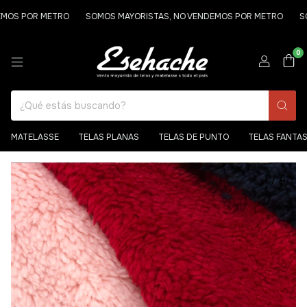
POR METRO
SOMOS MAYORISTAS, NO VENDEMOS POR METRO
SOMOS 
0
MATELASSE
TELAS PLANAS
TELAS DE PUNTO
TELAS FANTA
1
/
4