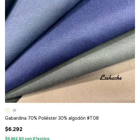
+2
Gabardina 70% Poliéster 30% algodón #T08
$6.292
$5.662,80
con
Efectivo