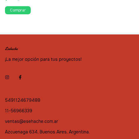
Comprar
¡La mejor opción para tus proyectos!
5491124679488
11-56966339
ventas@esehache.com.ar
Azcuenaga 634, Buenos Aires, Argentina.