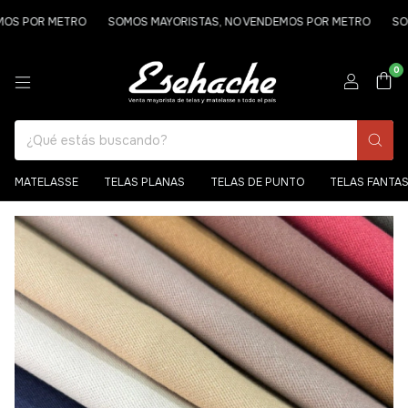
OR METRO
SOMOS MAYORISTAS, NO VENDEMOS POR METRO
SOMOS M
0
MATELASSE
TELAS PLANAS
TELAS DE PUNTO
TELAS FANTA